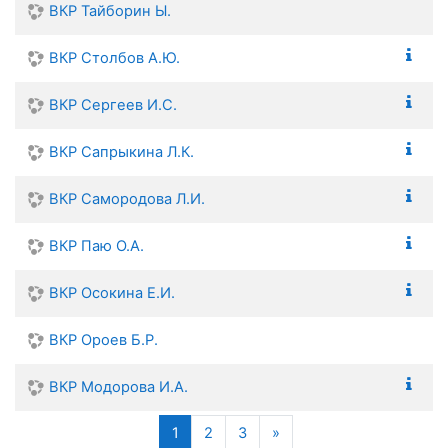
ВКР Тайборин Ы.
ВКР Столбов А.Ю.
ВКР Сергеев И.С.
ВКР Сапрыкина Л.К.
ВКР Самородова Л.И.
ВКР Паю О.А.
ВКР Осокина Е.И.
ВКР Ороев Б.Р.
ВКР Модорова И.А.
(current)
Next page
1
2
3
»