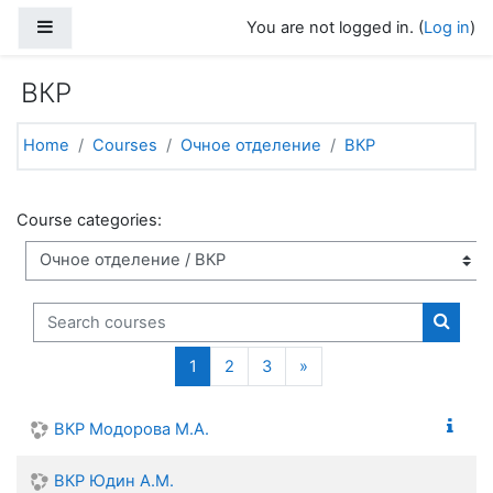
Skip to main content
Side panel
You are not logged in. (
Log in
)
ВКР
Home
Courses
Очное отделение
ВКР
Course categories:
Search courses
Search
(current)
Next page
1
2
3
»
ВКР Модорова М.А.
ВКР Юдин А.М.