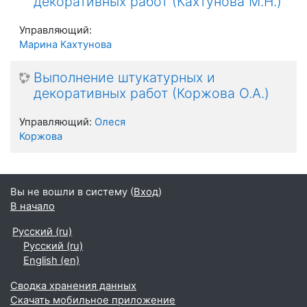
декоративных работ (Кахтунова М.Н.)
Управляющий:
Марина Кахтунова
Выполнение штукатурных и
декоративных работ (Коржова О.А.)
Управляющий:
Олеся
Коржова
Вы не вошли в систему (
Вход
)
В начало
Русский ‎(ru)‎
Русский ‎(ru)‎
English ‎(en)‎
Сводка хранения данных
Скачать мобильное приложение