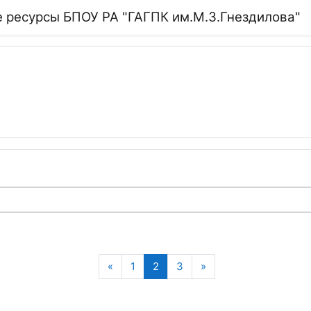
 ресурсы БПОУ РА "ГАГПК им.М.З.Гнездилова"
Предыдущая страница
(текущая)
Следующая страниц
«
1
2
3
»