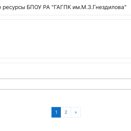
 ресурсы БПОУ РА "ГАГПК им.М.З.Гнездилова"
(текущая)
Следующая страница
1
2
»