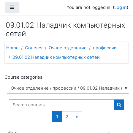
Skip to main content
Side panel
You are not logged in. (
Log in
)
09.01.02 Наладчик компьютерных
сетей
Home
Courses
Очное отделение
профессии
09.01.02 Наладчик компьютерных сетей
Course categories:
Search courses
Search
(current)
Next page
1
2
»